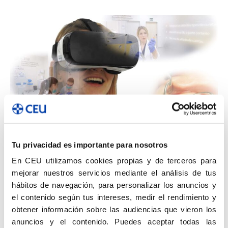
“Definiría la formación del ciclo como una formación
Tu privacidad es importante para nosotros
desde la excelencia y una formación práctica y
En CEU utilizamos cookies propias y de terceros para
totalmente acorde con el mundo real de las clínicas
mejorar nuestros servicios mediante el análisis de tus
dentales actuales en España e incluso en Europa”,
hábitos de navegación, para personalizar los anuncios y
sentencia Encarna Piquer.
el contenido según tus intereses, medir el rendimiento y
obtener información sobre las audiencias que vieron los
anuncios y el contenido. Puedes aceptar todas las
La realidad nos indica que las clínicas dentales están en