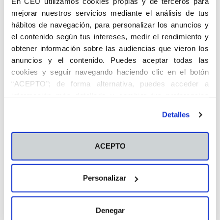
En CEU utilizamos cookies propias y de terceros para
Actividades
mejorar nuestros servicios mediante el análisis de tus
hábitos de navegación, para personalizar los anuncios y
Escucha FP NOW: El tercer maestro de
el contenido según tus intereses, medir el rendimiento y
la educación
obtener información sobre las audiencias que vieron los
Actualidad
anuncios y el contenido. Puedes aceptar todas las
cookies y seguir navegando haciendo clic en el botón
Marisol Folgado, Premio Ángel Herrera
“ACEPTO”; de forma alternativa, puedes acceder a
información más detallada y cambiar tus preferencias
Entrevistas
antes de otorgar o negar tu consentimiento haciendo clic
Detalles
en el botón "Personalizar". Para más información puedes
La coordinación, elemento clave en la
visitar nuestra
Política de Cookies
gestión de una catástrofe
ACEPTO
Actualidad
Nueva Ley de Formación Profesional
Personalizar
Actualidad
Denegar
Gamificación como atributo de valor