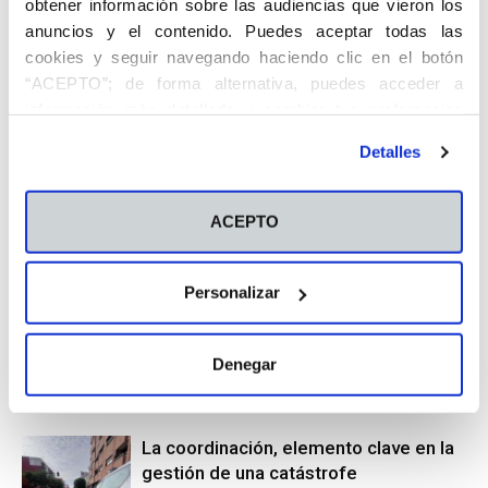
obtener información sobre las audiencias que vieron los
anuncios y el contenido. Puedes aceptar todas las
cookies y seguir navegando haciendo clic en el botón
Artículo anterior
Artículo siguiente
“ACEPTO”; de forma alternativa, puedes acceder a
Biblioteca Solidaria, nueva
Antonella Abatilli, inglés en
información más detallada y cambiar tus preferencias
iniciativa del ISEP CEU CV
acción
antes de otorgar o negar tu consentimiento haciendo clic
Detalles
en el botón "Personalizar". Para más información puedes
Artículos relacionados
Más del autor
visitar nuestra
Política de Cookies
ACEPTO
Una jornada de actividades en el
campus
Personalizar
Actividades
Escucha FP NOW: El tercer maestro de
Denegar
la educación
Actualidad
La coordinación, elemento clave en la
gestión de una catástrofe