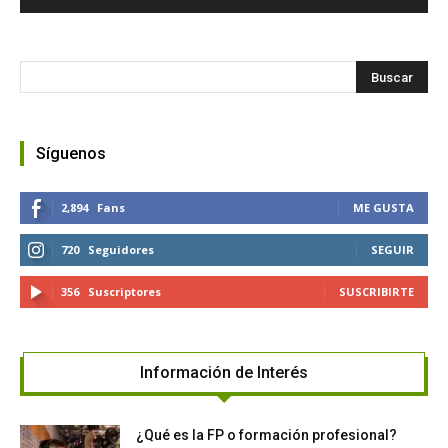
Síguenos
2,894
Fans
ME GUSTA
720
Seguidores
SEGUIR
356
Suscriptores
SUSCRIBIRTE
Información de Interés
¿Qué es la FP o formación profesional?