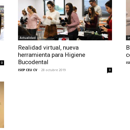
Actualidad
I
Realidad virtual, nueva
B
herramienta para Higiene
c
Bucodental
IS
0
ISEP CEU CV
-
28 octubre 2019
0