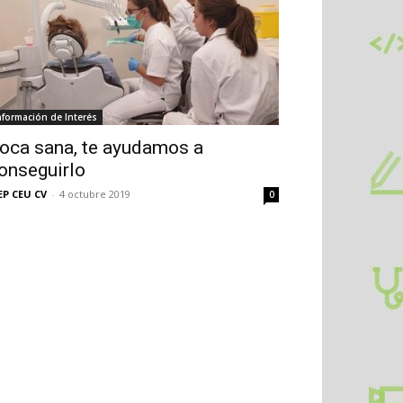
nformación de Interés
oca sana, te ayudamos a
onseguirlo
EP CEU CV
-
4 octubre 2019
0