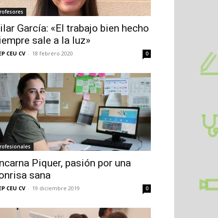
rofesores
ilar García: «El trabajo bien hecho
iempre sale a la luz»
EP CEU CV
-
18 febrero 2020
0
rofesionales
ncarna Piquer, pasión por una
onrisa sana
EP CEU CV
-
19 diciembre 2019
0