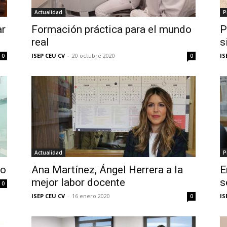
Actualidad
P
ar
Formación práctica para el mundo
P
CEU
real
s
ISEP CEU CV
-
20 octubre 2020
IS
0
0
CV
Actualidad
P
uo
Ana Martínez, Ángel Herrera a la
E
mejor labor docente
s
0
ISEP CEU CV
-
16 enero 2020
IS
0