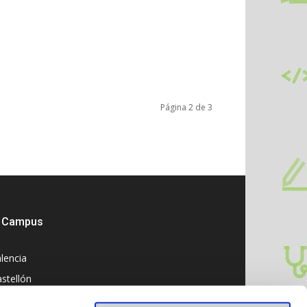
Página 2 de 3
Campus
lencia
stellón