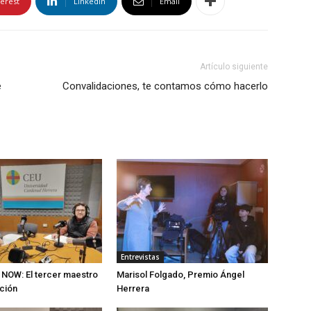
terest
Linkedin
Email
Artículo siguiente
e
Convalidaciones, te contamos cómo hacerlo
Entrevistas
NOW: El tercer maestro
Marisol Folgado, Premio Ángel
ción
Herrera