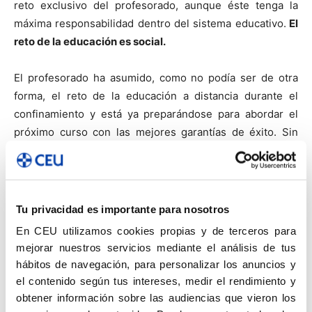
reto exclusivo del profesorado, aunque éste tenga la
máxima responsabilidad dentro del sistema educativo.
El
reto de la educación es social.
El profesorado ha asumido, como no podía ser de otra
forma, el reto de la educación a distancia durante el
confinamiento y está ya preparándose para abordar el
próximo curso con las mejores garantías de éxito. Sin
embargo, señalan que es necesaria la colaboración de
toda la sociedad para cuestiones que desbordan el
ámbito de la práctica docente: la conciliación familiar y
laboral, la atención a las necesidades específicas de
Tu privacidad es importante para nosotros
apoyo educativo, el acceso universal a Internet, la mejora
En CEU utilizamos cookies propias y de terceros para
de las condiciones de vida de todas las familias y, en
mejorar nuestros servicios mediante el análisis de tus
definitiva, el bienestar social y personal del alumnado.
hábitos de navegación, para personalizar los anuncios y
el contenido según tus intereses, medir el rendimiento y
¿Quieres saber más? Escucha nuestro canal de podcast.
obtener información sobre las audiencias que vieron los