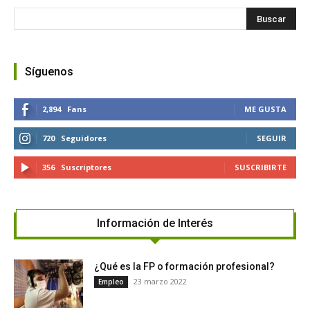
Síguenos
2,894
Fans
ME GUSTA
720
Seguidores
SEGUIR
356
Suscriptores
SUSCRIBIRTE
Información de Interés
¿Qué es la FP o formación profesional?
23 marzo 2022
Empleo