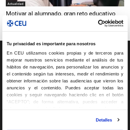
Actualidad
Motivar al alumnado, gran reto educativo
ISEP CEU CV
-
22 junio 2020
0
Tu privacidad es importante para nosotros
En CEU utilizamos cookies propias y de terceros para
Oferta académica
mejorar nuestros servicios mediante el análisis de tus
hábitos de navegación, para personalizar los anuncios y
Ciclos de Grado Medio
el contenido según tus intereses, medir el rendimiento y
Ciclos de Grado Superior
obtener información sobre las audiencias que vieron los
anuncios y el contenido. Puedes aceptar todas las
cookies y seguir navegando haciendo clic en el botón
Oferta académica
“ACEPTO”; de forma alternativa, puedes acceder a
información más detallada y cambiar tus preferencias
Máster Profesional
antes de otorgar o negar tu consentimiento haciendo clic
Detalles
en el botón "Personalizar". Para más información puedes
Curso de Especialización
visitar nuestra
Política de Cookies