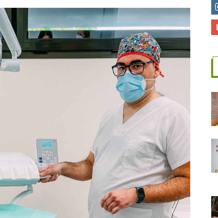
CEU
CV