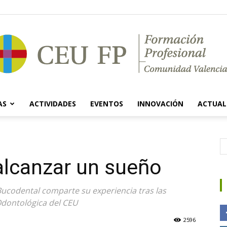
AS
ACTIVIDADES
EVENTOS
INNOVACIÓN
ACTUAL
Ciclos
alcanzar un sueño
Bucodental comparte su experiencia tras las
Formativos
 Odontológica del CEU
2596