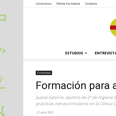
Conócenos
Oferta Formativa
Contacto
ESTUDIOS
ENTREVIST
Entrevistas
Formación para 
Juanvi Satorre, alumno de 2º de Higiene 
prácticas extracurriculares en la Clínica
21 abril 2021