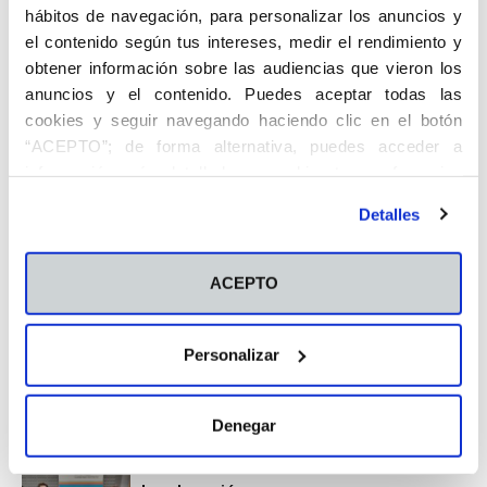
hábitos de navegación, para personalizar los anuncios y
el contenido según tus intereses, medir el rendimiento y
obtener información sobre las audiencias que vieron los
Facebook
Twitter
Pinterest
anuncios y el contenido. Puedes aceptar todas las
cookies y seguir navegando haciendo clic en el botón
“ACEPTO”; de forma alternativa, puedes acceder a
información más detallada y cambiar tus preferencias
Artículo anterior
Artículo siguiente
antes de otorgar o negar tu consentimiento haciendo clic
Mario Marco, aprendizaje
Carlos Roselló, Premio Ángel
Detalles
en el botón "Personalizar". Para más información puedes
continuo
Herrera al mejor alumno
visitar nuestra
Política de Cookies
ACEPTO
Artículos relacionados
Más del autor
Personalizar
Una jornada de actividades en el
campus
Actividades
Denegar
Escucha FP NOW: El tercer maestro de