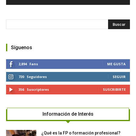
Síguenos
2,894
Fans
ME GUSTA
720
Seguidores
SEGUIR
356
Suscriptores
SUSCRIBIRTE
Información de Interés
¿Qué es la FP o formación profesional?