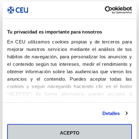
Artículo anterior
Artículo siguiente
Trabajar como higienista
«Un buen docente guía a sus
bucodental
alumnos a un futuro más
Tu privacidad es importante para nosotros
prometedor»
En CEU utilizamos cookies propias y de terceros para
mejorar nuestros servicios mediante el análisis de tus
Artículos relacionados
Más del autor
hábitos de navegación, para personalizar los anuncios y
el contenido según tus intereses, medir el rendimiento y
Escucha FP NOW: El tercer maestro de
obtener información sobre las audiencias que vieron los
la educación
anuncios y el contenido. Puedes aceptar todas las
Actualidad
cookies y seguir navegando haciendo clic en el botón
“ACEPTO”; de forma alternativa, puedes acceder a
Marisol Folgado, Premio Ángel Herrera
información más detallada y cambiar tus preferencias
antes de otorgar o negar tu consentimiento haciendo clic
Detalles
Entrevistas
en el botón "Personalizar". Para más información puedes
visitar nuestra
Política de Cookies
La coordinación, elemento clave en la
ACEPTO
gestión de una catástrofe