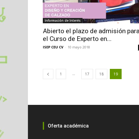
Información de Interés
Abierto el plazo de admisión par
el Curso de Experto en...
ISEP CEU CV
-
10 mayo 2018
...
1
17
18
19
Oferta académica