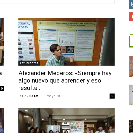
CEU
CV
Estudiantes
a
Alexander Mederos: «Siempre hay
algo nuevo que aprender y eso
resulta...
0
ISEP CEU CV
-
11 mayo 2018
0