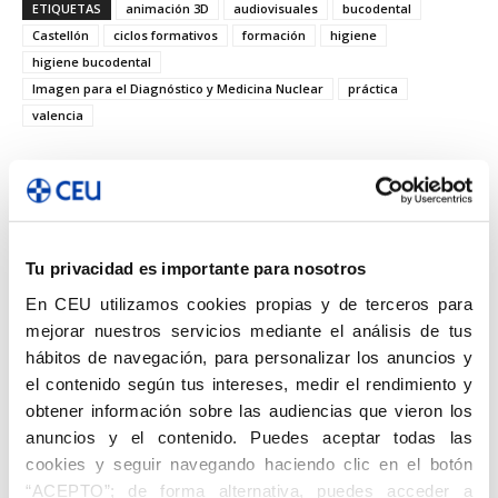
ETIQUETAS
animación 3D
audiovisuales
bucodental
Castellón
ciclos formativos
formación
higiene
higiene bucodental
Imagen para el Diagnóstico y Medicina Nuclear
práctica
valencia
Facebook
Twitter
Pinterest
Tu privacidad es importante para nosotros
En CEU utilizamos cookies propias y de terceros para
mejorar nuestros servicios mediante el análisis de tus
Artículo anterior
Artículo siguiente
hábitos de navegación, para personalizar los anuncios y
«La empatía y profesionalidad
19º Congreso Internacional de
el contenido según tus intereses, medir el rendimiento y
con el paciente son clave en la
Estudiantes (CIE)
obtener información sobre las audiencias que vieron los
realización de las pruebas»
anuncios y el contenido. Puedes aceptar todas las
cookies y seguir navegando haciendo clic en el botón
“ACEPTO”; de forma alternativa, puedes acceder a