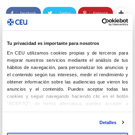
Facebook
Twitter
Pinterest
Artículo anterior
Artículo siguiente
Tu privacidad es importante para nosotros
Un día con Luis Canet
El ISEP CEU CV celebra el Acto
En CEU utilizamos cookies propias y de terceros para
de Graduación
mejorar nuestros servicios mediante el análisis de tus
hábitos de navegación, para personalizar los anuncios y
el contenido según tus intereses, medir el rendimiento y
Artículos relacionados
Más del autor
obtener información sobre las audiencias que vieron los
anuncios y el contenido. Puedes aceptar todas las
Una jornada de actividades en el
cookies y seguir navegando haciendo clic en el botón
campus
“ACEPTO”; de forma alternativa, puedes acceder a
Actividades
información más detallada y cambiar tus preferencias
antes de otorgar o negar tu consentimiento haciendo clic
Escucha FP NOW: El tercer maestro de
Detalles
en el botón "Personalizar". Para más información puedes
la educación
visitar nuestra
Política de Cookies