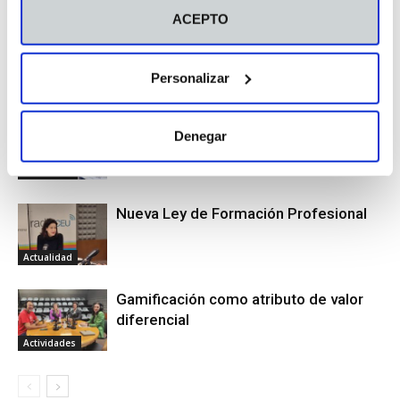
Actualidad
ACEPTO
Marisol Folgado, Premio Ángel Herrera
Personalizar
Entrevistas
La coordinación, elemento clave en la
Denegar
gestión de una catástrofe
Actualidad
Nueva Ley de Formación Profesional
Actualidad
Gamificación como atributo de valor
diferencial
Actividades