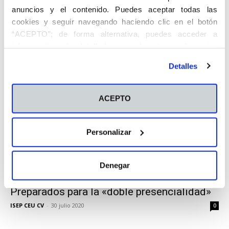
anuncios y el contenido. Puedes aceptar todas las
Actualidad
cookies y seguir navegando haciendo clic en el botón
Estudia un Ciclo de FP en un campus
“ACEPTO”; de forma alternativa, puedes acceder a
internacional
información más detallada y cambiar tus preferencias
ISEP CEU CV
-
3 agosto 2020
0
antes de otorgar o negar tu consentimiento haciendo clic
Detalles
en el botón "Personalizar". Para más información puedes
visitar nuestra
Política de Cookies
ACEPTO
Personalizar
Denegar
Actualidad
Preparados para la «doble presencialidad»
ISEP CEU CV
-
30 julio 2020
0