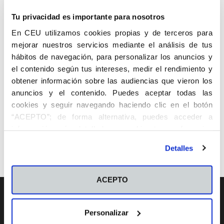
Tu privacidad es importante para nosotros
En CEU utilizamos cookies propias y de terceros para
mejorar nuestros servicios mediante el análisis de tus
hábitos de navegación, para personalizar los anuncios y
el contenido según tus intereses, medir el rendimiento y
obtener información sobre las audiencias que vieron los
anuncios y el contenido. Puedes aceptar todas las
Actividades
cookies y seguir navegando haciendo clic en el botón
Un Café Virtual con, nueva iniciativa del
“ACEPTO”; de forma alternativa, puedes acceder a
información más detallada y cambiar tus preferencias
ISEP CEU CV
antes de otorgar o negar tu consentimiento haciendo clic
ISEP CEU CV
-
2 abril 2020
0
Detalles
en el botón "Personalizar". Para más información puedes
visitar nuestra
Política de Cookies
ACEPTO
Oferta académica
Personalizar