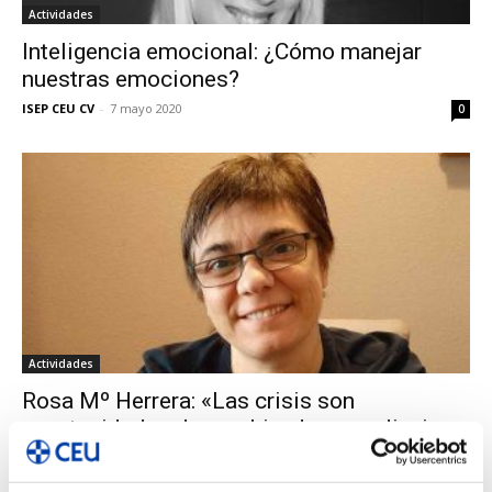
Actividades
Inteligencia emocional: ¿Cómo manejar
nuestras emociones?
ISEP CEU CV
-
7 mayo 2020
0
Actividades
Rosa Mº Herrera: «Las crisis son
oportunidades de cambio, de aprendizaje»
ISEP CEU CV
-
9 abril 2020
0