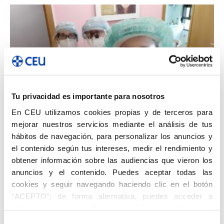
Tu privacidad es importante para nosotros
Profesionales
En CEU utilizamos cookies propias y de terceros para
Clínicas dentales: preparadas en la
mejorar nuestros servicios mediante el análisis de tus
desescalada
hábitos de navegación, para personalizar los anuncios y
ISEP CEU CV
-
1 junio 2020
0
el contenido según tus intereses, medir el rendimiento y
obtener información sobre las audiencias que vieron los
anuncios y el contenido. Puedes aceptar todas las
cookies y seguir navegando haciendo clic en el botón
“ACEPTO”; de forma alternativa, puedes acceder a
información más detallada y cambiar tus preferencias
antes de otorgar o negar tu consentimiento haciendo clic