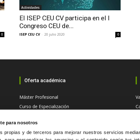
Actividades
El ISEP CEU CV participa en el I
CEU
Congreso CEU de...
ISEP CEU CV
-
20 julio 2020
0
0
CV
Oferta académica
Máster Profesional
Va
Curso de Especialización
Ca
nte para nosotros
 propias y de terceros para mejorar nuestros servicios mediant
, para personalizar los anuncios y el contenido según tus int