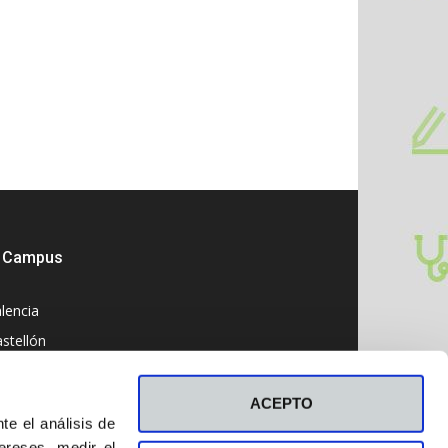
Campus
lencia
stellón
ACEPTO
e el análisis de
ereses, medir el