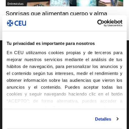
Entrevistas
Sonrisas que alimentan cuerpo y alma
ISEP CEU CV
-
2 octubre 2020
0
Tu privacidad es importante para nosotros
En CEU utilizamos cookies propias y de terceros para
Oferta académica
mejorar nuestros servicios mediante el análisis de tus
hábitos de navegación, para personalizar los anuncios y
Ciclos de Grado Medio
el contenido según tus intereses, medir el rendimiento y
Ciclos de Grado Superior
obtener información sobre las audiencias que vieron los
anuncios y el contenido. Puedes aceptar todas las
cookies y seguir navegando haciendo clic en el botón
Oferta académica
“ACEPTO”; de forma alternativa, puedes acceder a
información más detallada y cambiar tus preferencias
Máster Profesional
antes de otorgar o negar tu consentimiento haciendo clic
Detalles
en el botón "Personalizar". Para más información puedes
Curso de Especialización
visitar nuestra
Política de Cookies