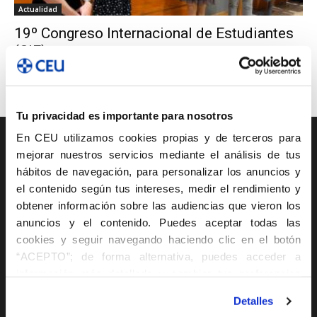
Actualidad
19º Congreso Internacional de Estudiantes
(CIE)
rcollados
-
4 mayo 2023
0
Tu privacidad es importante para nosotros
En CEU utilizamos cookies propias y de terceros para
Oferta académica
mejorar nuestros servicios mediante el análisis de tus
hábitos de navegación, para personalizar los anuncios y
el contenido según tus intereses, medir el rendimiento y
Ciclos de Grado Medio
obtener información sobre las audiencias que vieron los
Ciclos de Grado Superior
anuncios y el contenido. Puedes aceptar todas las
cookies y seguir navegando haciendo clic en el botón
“ACEPTO”; de forma alternativa, puedes acceder a
Oferta académica
información más detallada y cambiar tus preferencias
antes de otorgar o negar tu consentimiento haciendo clic
Máster Profesional
Detalles
en el botón "Personalizar". Para más información puedes